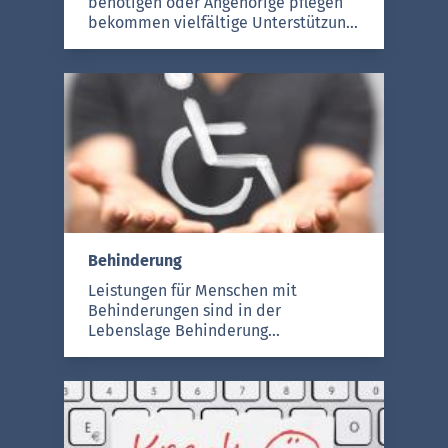
benötigen oder Angehörige pflegen
bekommen vielfältige Unterstützung
von der Verwaltung, u. a. in Form von
Pflegeleistungen, Darlehen bis hin
zur Finanzierung von Umbauarbeiten
in der eigenen Wohnung.
Behinderung
Leistungen für Menschen mit
Behinderungen sind in der
Lebenslage Behinderung
zusammengefasst. Dabei geht es zum
einen um die Anerkennung von
bestimmten Beeinträchtigungen im
Rahmen der Feststellung des Grads
der Behinderung und deren