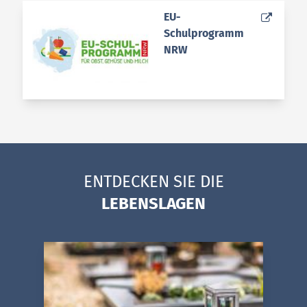
(Wird in einem neuen Fenster
EU-
Schulprogramm
NRW
ENTDECKEN SIE DIE
LEBENSLAGEN