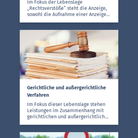
Im Fokus der Lebenslage
„Rechtsverstöße“ steht die Anzeige,
sowohl die Aufnahme einer Anzeige
bzw. Strafanzeige im Allgemeinen als
auch die spezielle
Anzeigenaufnahme im Falle
vermisster Personen, bei Verlust
oder Diebstahl der EC- bzw.
Kreditkarte oder wegen
Lärmbelästigung. Im Übrigen befasst
sich die Lebenslage mit
gerichtlichen Maßnahmen zum
Schutz vor Gewalt und
Nachstellungen, Hilfen für Opfer von
Gerichtliche und außergerichtliche
Gewalttaten, Tierquälerei sowie
Geldwäsche.
Verfahren
Im Fokus dieser Lebenslage stehen
Leistungen im Zusammenhang mit
gerichtlichen und außergerichtlichen
Verfahren. Hierzu zählen die Klage,
das Gerichtsverfahren,
Gerichtsurteile, die Streitschlichtung