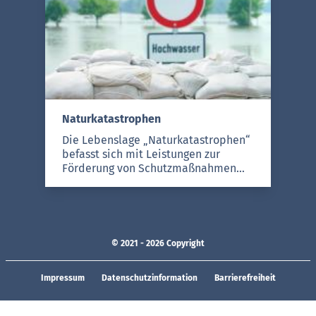
bei Gericht, Bußgeldverfahren,
Ordnungswidrigkeiten,
Zwangsvollstreckungen,
Zwangsversteigerungen, die Prozess-
und Verfahrenskostenhilfe sowie
Mahnbescheide.
Naturkatastrophen
Die Lebenslage „Naturkatastrophen“
befasst sich mit Leistungen zur
Förderung von Schutzmaßnahmen
vor Naturkatastrophen, insbesondere
dem Schutz vor Hochwasser. Ferner
erfasst sie Akuthilfen zur
Kompensation bzw. Behebung von
Schäden, die durch
© 2021 - 2026 Copyright
Elementarereignisse entstanden
sind.
Impressum
Datenschutzinformation
Barrierefreiheit