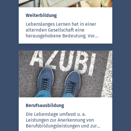
für Schule und Bildung.
Weiterbildung
Lebenslanges Lernen hat in einer
alternden Gesellschaft eine
herausgehobene Bedeutung. Vor
diesem Hintergrund fördert der
Staat nicht nur zahlreiche
Weiterbildungsangebote, sondern
fördert individuell auch die
Bereitschaft von Arbeitnehmern sich
weiterzubilden, u. a. durch Darlehen
und Gutscheine.
Berufsausbildung
Die Lebenslage umfasst u. a.
Leistungen zur Anerkennung von
Berufsbildungsleistungen und zur