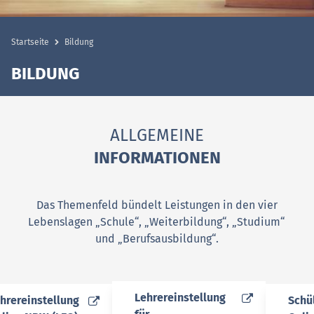
Startseite
Bildung
BILDUNG
ALLGEMEINE
INFORMATIONEN
Das Themenfeld bündelt Leistungen in den vier
Lebenslagen „Schule“, „Weiterbildung“, „Studium“
und „Berufsausbildung“.
(Wird in einem neuen Fenster geöff
Lehrereinstellung
)
ird in einem neuen Fenster geöffnet)
(Wird
hrereinstellung
Schü