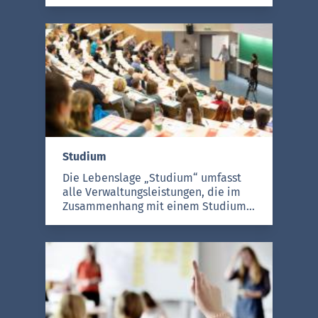
Berufsausbildungsförderung.
Studium
Die Lebenslage „Studium“ umfasst
alle Verwaltungsleistungen, die im
Zusammenhang mit einem Studium
stehen, was den Zeitraum umfasst,
ab dem sich ein Mensch über
Studiengänge informiert, über die
Gesamtdauer des Studiums hinweg
bis alle studiumsbezogenen
Verwaltungskontakte abgeschlossen
sind. Die Lebenslage umfasst damit