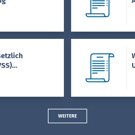
ng
A
etzlich
VSS)
WEITERE